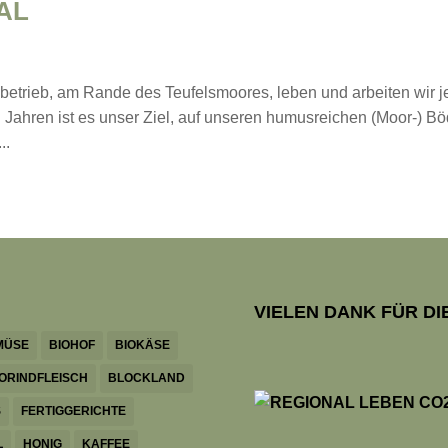
AL
etrieb, am Rande des Teufelsmoores, leben und arbeiten wir je
n Jahren ist es unser Ziel, auf unseren humusreichen (Moor-) B
..
VIELEN DANK FÜR D
MÜSE
BIOHOF
BIOKÄSE
IORINDFLEISCH
BLOCKLAND
S
FERTIGGERICHTE
L
HONIG
KAFFEE