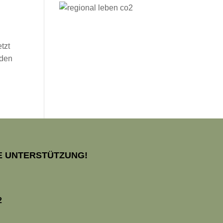
tzt
öden
IE UNTERSTÜTZUNG!