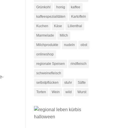
Grünkohl
honig
kaffee
kaffeespezialitäten
Kartoffeln
Kuchen
Käse
Lilienthal
Marmelade
Milch
Milchprodukte
nudeln
obst
onlineshop
regionale Speisen
rindfleisch
schweinefleisch
e-
selbstpflücken
stuhr
Säfte
Torten
Wein
wild
Wurst