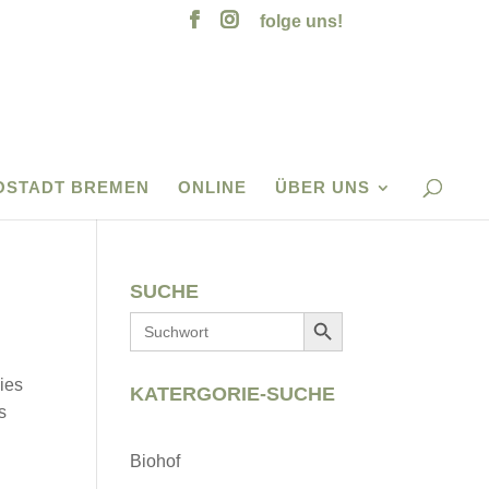
folge uns!
OSTADT BREMEN
ONLINE
ÜBER UNS
SUCHE
Search Button
Search
for:
ies
KATERGORIE-SUCHE
s
Biohof