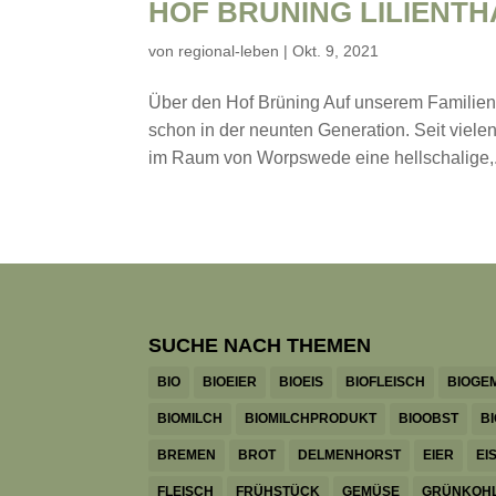
HOF BRÜNING LILIENTH
von
regional-leben
|
Okt. 9, 2021
Über den Hof Brüning Auf unserem Familienb
schon in der neunten Generation. Seit viele
im Raum von Worpswede eine hellschalige,.
SUCHE NACH THEMEN
BIO
BIOEIER
BIOEIS
BIOFLEISCH
BIOGE
BIOMILCH
BIOMILCHPRODUKT
BIOOBST
B
BREMEN
BROT
DELMENHORST
EIER
EI
FLEISCH
FRÜHSTÜCK
GEMÜSE
GRÜNKOH