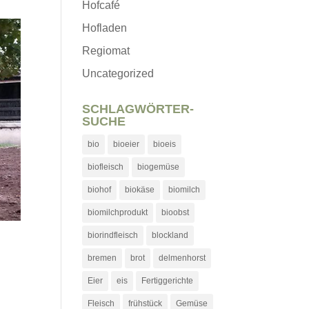
Hofcafé
Hofladen
Regiomat
Uncategorized
SCHLAGWÖRTER-
SUCHE
bio
bioeier
bioeis
biofleisch
biogemüse
biohof
biokäse
biomilch
biomilchprodukt
bioobst
biorindfleisch
blockland
bremen
brot
delmenhorst
Eier
eis
Fertiggerichte
Fleisch
frühstück
Gemüse