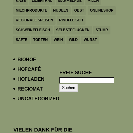
KÄSE
LILIENTHAL
MARMELADE
MILCH
MILCHPRODUKTE
NUDELN
OBST
ONLINESHOP
REGIONALE SPEISEN
RINDFLEISCH
SCHWEINEFLEISCH
SELBSTPFLÜCKEN
STUHR
SÄFTE
TORTEN
WEIN
WILD
WURST
BIOHOF
HOFCAFÉ
FREIE SUCHE
HOFLADEN
Suchen
REGIOMAT
UNCATEGORIZED
VIELEN DANK FÜR DIE