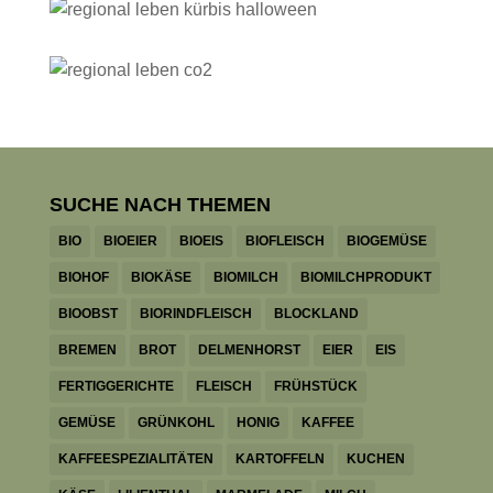
SUCHE NACH THEMEN
BIO
BIOEIER
BIOEIS
BIOFLEISCH
BIOGEMÜSE
BIOHOF
BIOKÄSE
BIOMILCH
BIOMILCHPRODUKT
BIOOBST
BIORINDFLEISCH
BLOCKLAND
BREMEN
BROT
DELMENHORST
EIER
EIS
FERTIGGERICHTE
FLEISCH
FRÜHSTÜCK
GEMÜSE
GRÜNKOHL
HONIG
KAFFEE
KAFFEESPEZIALITÄTEN
KARTOFFELN
KUCHEN