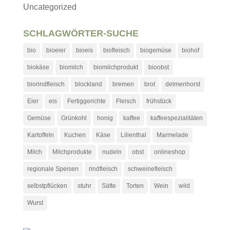
Uncategorized
SCHLAGWÖRTER-SUCHE
bio
bioeier
bioeis
biofleisch
biogemüse
biohof
biokäse
biomilch
biomilchprodukt
bioobst
biorindfleisch
blockland
bremen
brot
delmenhorst
Eier
eis
Fertiggerichte
Fleisch
frühstück
Gemüse
Grünkohl
honig
kaffee
kaffeespezialitäten
Kartoffeln
Kuchen
Käse
Lilienthal
Marmelade
Milch
Milchprodukte
nudeln
obst
onlineshop
regionale Speisen
rindfleisch
schweinefleisch
selbstpflücken
stuhr
Säfte
Torten
Wein
wild
Wurst