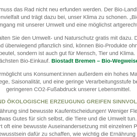
 muss das Rad nicht neu erfunden werden. Der Bio-Land
nvielfalt und trägt dazu bei, unser Klima zu schonen. „Bi
ang mit unserer Umwelt und eine möglichst artgerecht
lten Sie den Umwelt- und Naturschutz gratis mit dazu. 
und überwiegend pflanzlich sind, können Bio-Produkte o
utel, sondern ist auch gut für Mensch, Tier und Klima. Hi
ächsten Bio-Einkauf.
Biostadt Bremen – Bio-Wegweis
ermöglicht uns Konsument:innen außerdem ein hohes M
ege, Saisonalität, und eine geringe Verarbeitungsstufe 
geringeren CO2-Fußabdruck unserer Lebensmittel.
ND ÖKOLOGISCHE ERZEUGUNG GREIFEN SINNVOLL
nährung sind bewusste Kaufentscheidungen! Weniger Fle
twas Gutes für sich selbst, die Tiere und die Umwelt tun
ert oft eine bewusste Auseinandersetzung mit einzelnen
wusstsein dafür zu schaffen, wie wichtig die Ernährung f