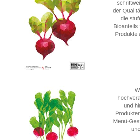
schrittwe
der Qualit
die stu
Bioanteils 
Produkte 
We
hochvera
und hi
Produkten
Menü-Gesta
und