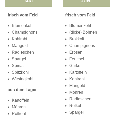
MAI
JUNI
frisch vom Feld
frisch vom Feld
Blumenkohl
Blumenkohl
Champignons
(dicke) Bohnen
Kohlrabi
Brokkoli
Mangold
Champignons
Radieschen
Erbsen
Spargel
Fenchel
Spinat
Gurke
Spitzkohl
Kartoffeln
Wirsingkohl
Kohlrabi
Mangold
aus dem Lager
Möhren
Radieschen
Kartoffeln
Rotkohl
Möhren
Spargel
Rotkohl