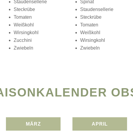
Staudensellerie
Spinat
Steckrübe
Staudensellerie
Tomaten
Steckrübe
Weißkohl
Tomaten
Wirsingkohl
Weißkohl
Zucchini
Wirsingkohl
Zwiebeln
Zwiebeln
AISONKALENDER OB
MÄRZ
APRIL