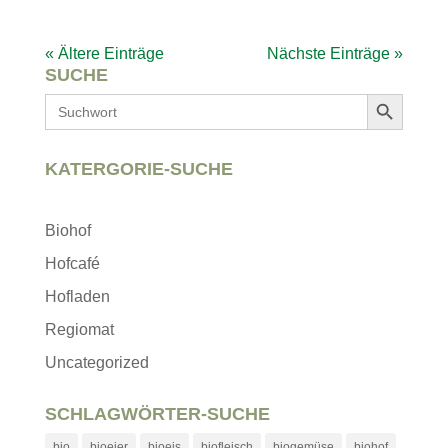
« Ältere Einträge
Nächste Einträge »
SUCHE
Search Button
Search
for:
KATERGORIE-SUCHE
Biohof
Hofcafé
Hofladen
Regiomat
Uncategorized
SCHLAGWÖRTER-SUCHE
bio
bioeier
bioeis
biofleisch
biogemüse
biohof