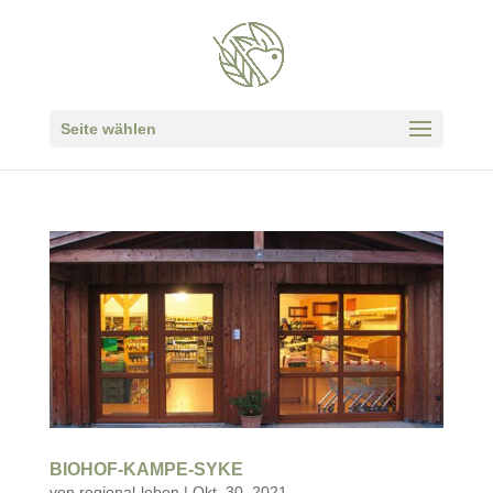
Seite wählen
BIOHOF-KAMPE-SYKE
von
regional-leben
|
Okt. 30, 2021