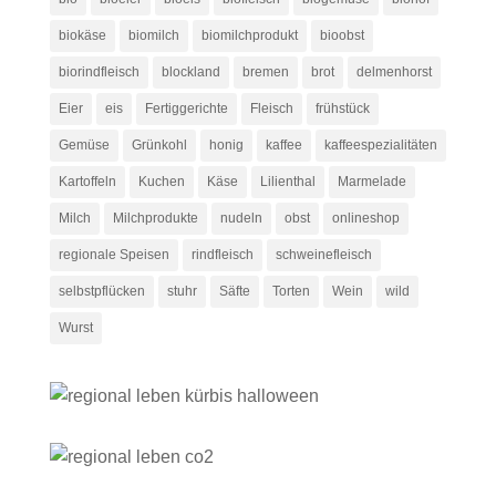
biokäse
biomilch
biomilchprodukt
bioobst
biorindfleisch
blockland
bremen
brot
delmenhorst
Eier
eis
Fertiggerichte
Fleisch
frühstück
Gemüse
Grünkohl
honig
kaffee
kaffeespezialitäten
Kartoffeln
Kuchen
Käse
Lilienthal
Marmelade
Milch
Milchprodukte
nudeln
obst
onlineshop
regionale Speisen
rindfleisch
schweinefleisch
selbstpflücken
stuhr
Säfte
Torten
Wein
wild
Wurst