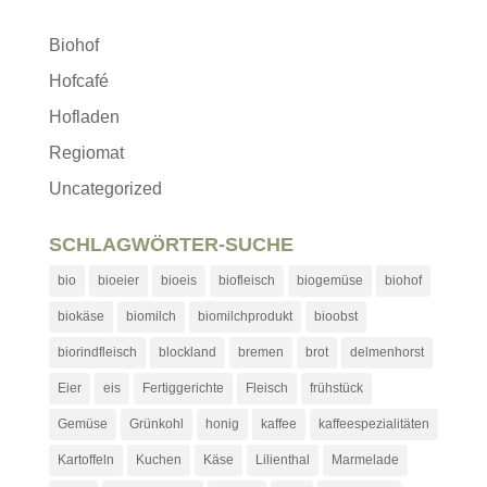
Biohof
Hofcafé
Hofladen
Regiomat
Uncategorized
SCHLAGWÖRTER-SUCHE
bio
bioeier
bioeis
biofleisch
biogemüse
biohof
biokäse
biomilch
biomilchprodukt
bioobst
biorindfleisch
blockland
bremen
brot
delmenhorst
Eier
eis
Fertiggerichte
Fleisch
frühstück
Gemüse
Grünkohl
honig
kaffee
kaffeespezialitäten
Kartoffeln
Kuchen
Käse
Lilienthal
Marmelade