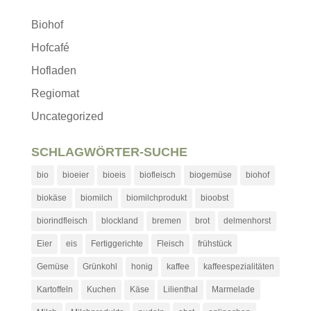
Biohof
Hofcafé
Hofladen
Regiomat
Uncategorized
SCHLAGWÖRTER-SUCHE
bio
bioeier
bioeis
biofleisch
biogemüse
biohof
biokäse
biomilch
biomilchprodukt
bioobst
biorindfleisch
blockland
bremen
brot
delmenhorst
Eier
eis
Fertiggerichte
Fleisch
frühstück
Gemüse
Grünkohl
honig
kaffee
kaffeespezialitäten
Kartoffeln
Kuchen
Käse
Lilienthal
Marmelade