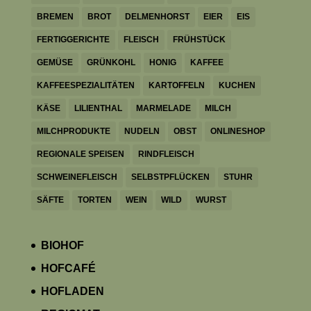
BREMEN
BROT
DELMENHORST
EIER
EIS
FERTIGGERICHTE
FLEISCH
FRÜHSTÜCK
GEMÜSE
GRÜNKOHL
HONIG
KAFFEE
KAFFEESPEZIALITÄTEN
KARTOFFELN
KUCHEN
KÄSE
LILIENTHAL
MARMELADE
MILCH
MILCHPRODUKTE
NUDELN
OBST
ONLINESHOP
REGIONALE SPEISEN
RINDFLEISCH
SCHWEINEFLEISCH
SELBSTPFLÜCKEN
STUHR
SÄFTE
TORTEN
WEIN
WILD
WURST
BIOHOF
HOFCAFÉ
HOFLADEN