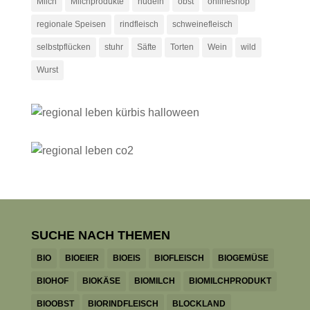
Milch
Milchprodukte
nudeln
obst
onlineshop
regionale Speisen
rindfleisch
schweinefleisch
selbstpflücken
stuhr
Säfte
Torten
Wein
wild
Wurst
SUCHE NACH THEMEN
BIO
BIOEIER
BIOEIS
BIOFLEISCH
BIOGEMÜSE
BIOHOF
BIOKÄSE
BIOMILCH
BIOMILCHPRODUKT
BIOOBST
BIORINDFLEISCH
BLOCKLAND